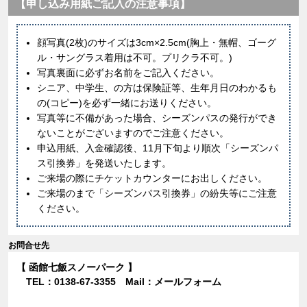
【申し込み用紙ご記入の注意事項】
顔写真(2枚)のサイズは3cm×2.5cm(胸上・無帽、ゴーグ
ル・サングラス着用は不可。プリクラ不可。)
写真裏面に必ずお名前をご記入ください。
シニア、中学生、の方は保険証等、生年月日のわかるも
の(コピー)を必ず一緒にお送りください。
写真等に不備があった場合、シーズンパスの発行ができ
ないことがございますのでご注意ください。
申込用紙、入金確認後、11月下旬より順次「シーズンパ
ス引換券」を発送いたします。
ご来場の際にチケットカウンターにお出しください。
ご来場のまで「シーズンパス引換券」の紛失等にご注意
ください。
お問合せ先
【 函館七飯スノーパーク 】
TEL：
0138-67-3355
Mail：
メールフォーム