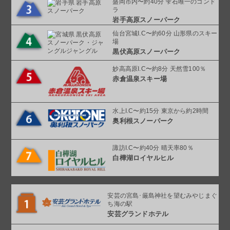
盛岡市内〜約40分 雫石唯一のゴンド
ラ
岩手高原スノーパーク
仙台宮城I.C〜約60分 山形県のスキー
場
黒伏高原スノーパーク
妙高高原I.C〜約8分 天然雪100％
赤倉温泉スキー場
水上I.C〜約15分 東京から約2時間
奥利根スノーパーク
諏訪I.C〜約40分 晴天率80％
白樺湖ロイヤルヒル
安芸の宮島･厳島神社を望む
みやじまぐ
ち海の駅
安芸グランドホテル