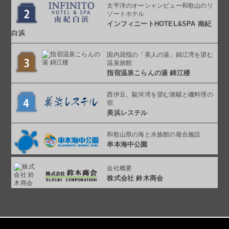
太平洋のオーシャンビュー
和歌山のリ
ゾートホテル
インフィニート
HOTEL&SPA 南紀
白浜
国内屈指の「美人の湯」
錦江湾を望む
温泉旅館
指宿温泉こらんの湯
錦江楼
西伊豆、駿河湾を望む
潮騒と磯料理の
宿
美浜レステル
和歌山県の海と
水族館の複合施設
串本海中公園
会社概要
株式会社 鈴木商会