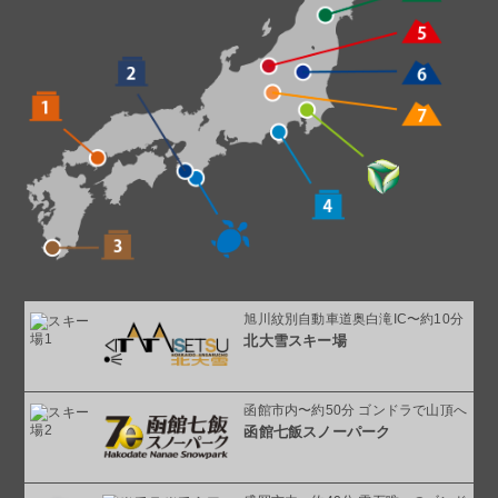
旭川紋別自動車道奥白滝IC〜約10分
北大雪スキー場
函館市内〜約50分 ゴンドラで山頂へ
函館七飯スノーパーク