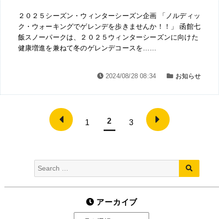
２０２５シーズン・ウィンターシーズン企画 「ノルディッ
ク・ウォーキングでゲレンデを歩きませんか！！」 函館七
飯スノーパークは、２０２５ウィンターシーズンに向けた
健康増進を兼ねて冬のゲレンデコースを……
2024/08/28 08:34
お知らせ
投
2
1
3
稿
Pre
Nex
viou
t
の
s
pag
Search
pag
e
SEARC
ペ
for:
e
ー
アーカイブ
ジ
ア