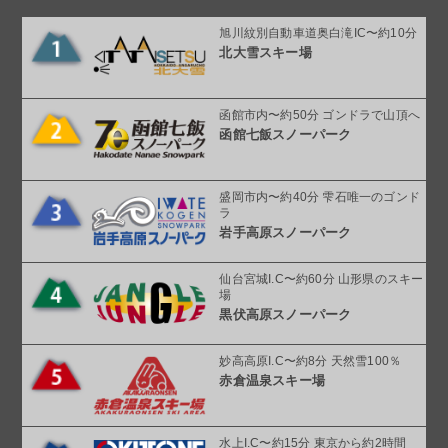
旭川紋別自動車道奥白滝IC〜約10分
北大雪スキー場
函館市内〜約50分 ゴンドラで山頂へ
函館七飯スノーパーク
盛岡市内〜約40分 雫石唯一のゴンド
ラ
岩手高原スノーパーク
仙台宮城I.C〜約60分 山形県のスキー
場
黒伏高原スノーパーク
妙高高原I.C〜約8分 天然雪100％
赤倉温泉スキー場
水上I.C〜約15分 東京から約2時間