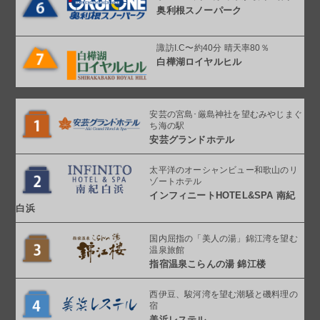
奥利根スノーパーク
諏訪I.C〜約40分 晴天率80％
白樺湖ロイヤルヒル
安芸の宮島･厳島神社を望む
みやじまぐ
ち海の駅
安芸グランドホテル
太平洋のオーシャンビュー
和歌山のリ
ゾートホテル
インフィニート
HOTEL&SPA 南紀
白浜
国内屈指の「美人の湯」
錦江湾を望む
温泉旅館
指宿温泉こらんの湯
錦江楼
西伊豆、駿河湾を望む
潮騒と磯料理の
宿
美浜レステル